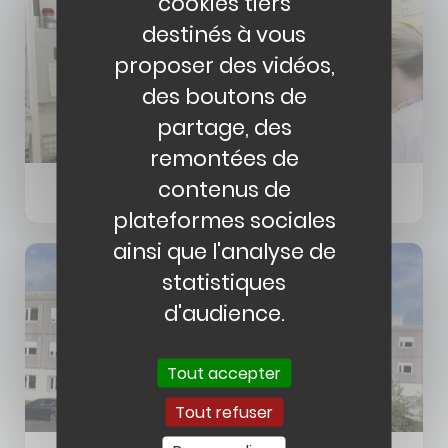
cookies tiers
destinés à vous
proposer des vidéos,
des boutons de
partage, des
remontées de
contenus de
Spécialité Médicales et Cancérologie
plateformes sociales
ainsi que l'analyse de
Image
Image
statistiques
d'audience.
Tout accepter
Tout refuser