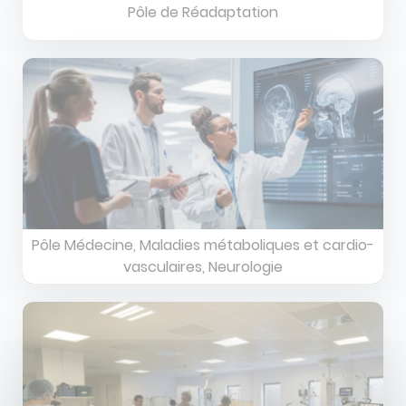
Pôle de Réadaptation
Image
Image
Pôle Médecine, Maladies métaboliques et cardio-
vasculaires, Neurologie
Image
Image