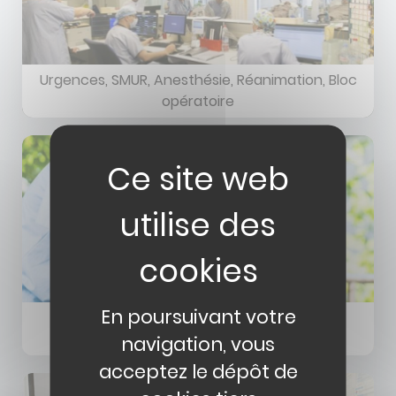
Urgences, SMUR, Anesthésie, Réanimation, Bloc
opératoire
Image
Image
En poursuivant votre
Gériatrie
navigation, vous
acceptez le dépôt de
Image
Image