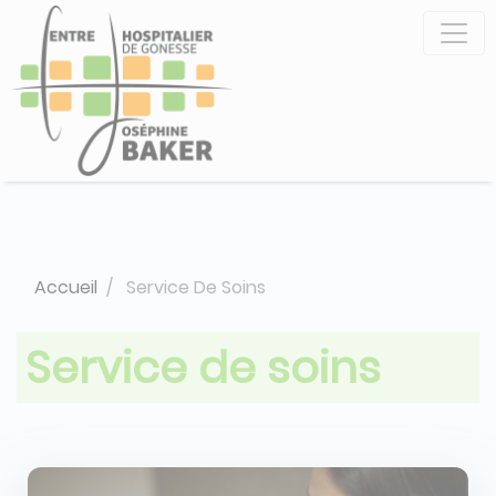
Aller
Panneau de gestion des cookies
au
contenu
principal
Accueil
Service De Soins
Service de soins
Image
Image