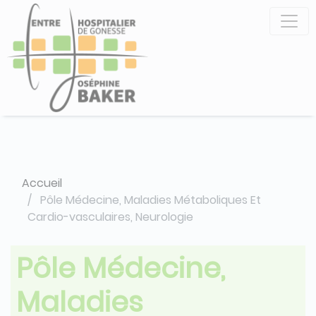
Aller
Panneau de gestion des cookies
au
contenu
principal
Accueil
Pôle Médecine, Maladies Métaboliques Et
Cardio-vasculaires, Neurologie
Pôle Médecine,
Maladies