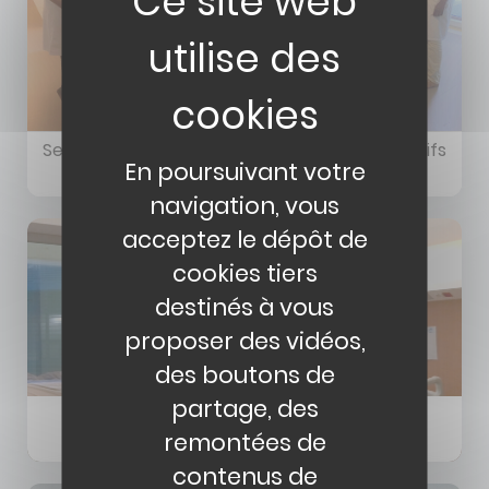
Service de Neurologie et Unité de Soins Intensifs
En poursuivant votre
Neuro-Vasculaire
navigation, vous
acceptez le dépôt de
cookies tiers
destinés à vous
proposer des vidéos,
des boutons de
partage, des
Service de médecine interne et maladies
remontées de
infectieuses
contenus de