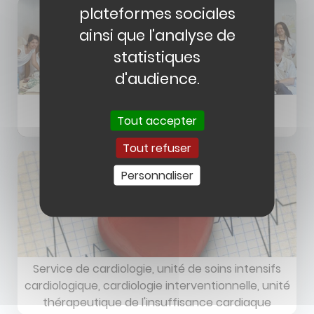
plateformes sociales
ainsi que l'analyse de
statistiques
d'audience.
Service de Diabétologie - Endocrinologie
Tout accepter
Tout refuser
Personnaliser
Service de cardiologie, unité de soins intensifs
cardiologique, cardiologie interventionnelle, unité
thérapeutique de l'insuffisance cardiaque