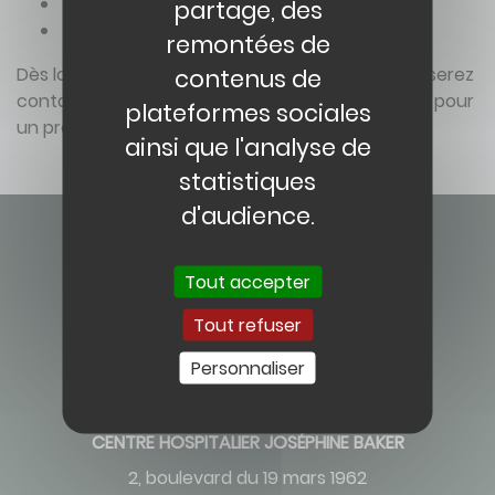
les lieux que vous souhaitez repérer
partage, des
le matériel demandé à l’hôpital
remontées de
contenus de
Dès lors, votre demande sera examinée et vous serez
contacter afin d’éventuellement caler une date pour
plateformes sociales
un premier repérage.
ainsi que l'analyse de
statistiques
d'audience.
Tout accepter
Tout refuser
Contact
Personnaliser
CENTRE HOSPITALIER JOSÉPHINE BAKER
2, boulevard du 19 mars 1962