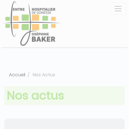
Aller
Panneau de gestion des cookies
au
contenu
principal
Accueil
Nos Actus
Nos actus