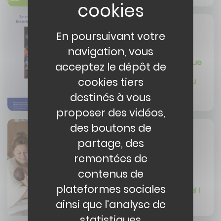
Image
En poursuivant votre
ACTUALITÉ
navigation, vous
27/03/2026
Le trouble neurologique
acceptez le dépôt de
fonctionnel : histoire
cookies tiers
critique d’un nouveau
diagnostic
destinés à vous
proposer des vidéos,
Image
des boutons de
partage, des
ACTUALITÉ
remontées de
12/03/2026
contenus de
Les déclarations des
naissances se font
plateformes sociales
désormais sur l'hôpital !
ainsi que l'analyse de
statistiques