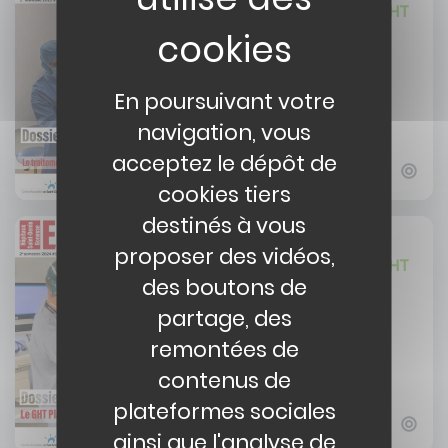
Magazine ENSEMBLE du GHT
Plaine de France - Mars
2025
En poursuivant votre
navigation, vous
acceptez le dépôt de
cookies tiers
destinés à vous
10/10/2024
proposer des vidéos,
Magazine ENSEMBLE du GHT
des boutons de
Plaine de France -
Septembre 2024
partage, des
remontées de
contenus de
plateformes sociales
ainsi que l'analyse de