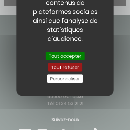
contenus de
plateformes sociales
ainsi que l'analyse de
statistiques
d'audience.
Tout accepter
Contact
Tout refuser
Personnaliser
CENTRE HOSPITALIER JOSÉPHINE BAKER
2, boulevard du 19 mars 1962
95500 Gonesse
Tél: 01 34 53 21 21
Suivez-nous