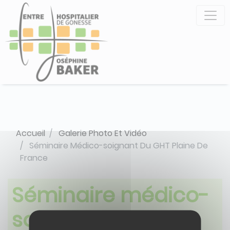
Aller
Panneau de gestion des cookies
au
contenu
principal
Accueil
Galerie Photo Et Vidéo
Séminaire Médico-soignant Du GHT Plaine De
France
Séminaire médico-
soignant du GHT