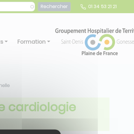
01 34 53 21 21
ts
Formation
nelle
de cardiologie