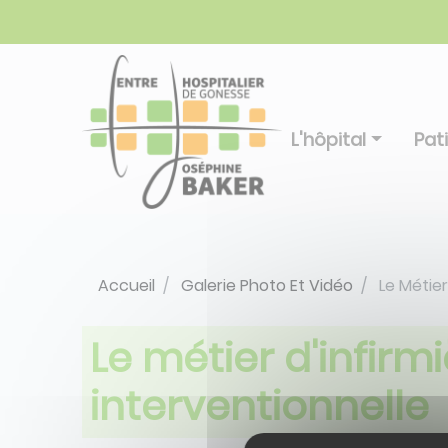
Aller
Panneau de gestion des cookies
au
contenu
principal
L'hôpital
Pat
Accueil
Galerie Photo Et Vidéo
Le Métier
Le métier d'infirm
interventionnelle