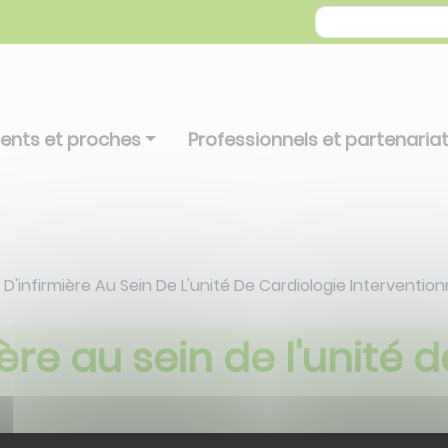
ients et proches
Professionnels et partenaria
 D'infirmière Au Sein De L'unité De Cardiologie Intervention
ière au sein de l'unité 