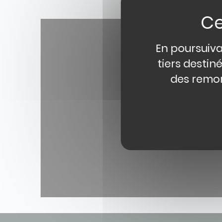
Paragraphe
En poursuiva
tiers destin
des remon
YouTube est désactivé.