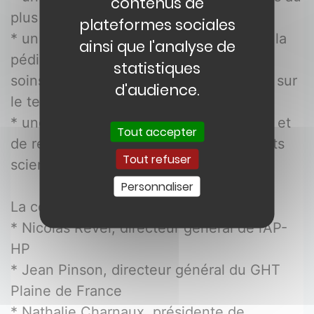
contenus de
plus près des patients
plateformes sociales
* un appui renforcé aux maternités et à la 
ainsi que l'analyse de
pédiatrie du territoire avec une offre de 
statistiques
soins complètes et un maillage efficace sur 
d'audience.
le territoire
* une nouvelle dynamique de formation et 
Tout accepter
de recherche en développant des projets 
Tout refuser
scientifiques communs.
Personnaliser
La convention a été signée par :
* Nicolas Revel, directeur général de l’AP-
HP
* Jean Pinson, directeur général du GHT 
Plaine de France
* Nathalie Charnaux, présidente de 