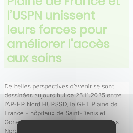
Plaine de France et
l’USPN unissent
leurs forces pour
améliorer l’accès
aux soins
De belles perspectives d’avenir se sont 
dessinées aujourd’hui ce 25.11.2025 entre 
l’AP-HP Nord HUPSSD, le GHT Plaine de 
France – hôpitaux de Saint-Denis et 
Gonesse – et l’Université Sorbonne Paris 
Nord.